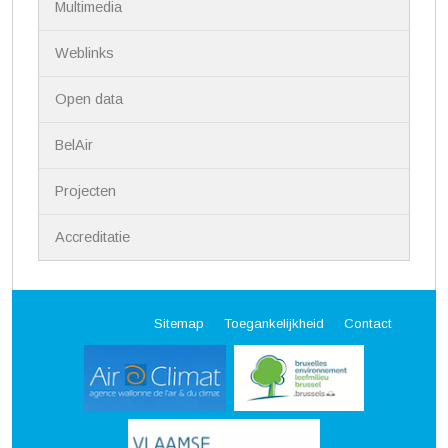
Multimedia
Weblinks
Open data
BelAir
Projecten
Accreditatie
Sitemap
Toegankelijkheid
Contact