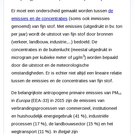
Er moet een onderscheid gemaakt worden tussen
de
emissies en de concentraties
(soms ook immissies
genoemd) van fijn stof. Met emissies (uitgedrukt in bv. ton
per jaar) wordt de uitstoot van fijn stof door bronnen
(verkeer, landbouw, industrie,...) bedoeld. De
concentraties in de buitenlucht (meestal uitgedrukt in
3
microgram per kubieke meter of µg/m
) worden bepaald
door die uitstoot en de meteorologische
omstandigheden. Er is echter niet altijd een lineaire relatie
tussen de emissies en de concentraties van fijn stof.
De belangrijkste antropogene primaire emissies van PM₁₀
in
Europa
(EEA-33) in 2015 zijn de emissies van
verbrandingsprocessen van commercieel, institutioneel
en huishoudelijk energiegebruik (41 %), industriële
processen (17 %), de landbouwsector (15 %) en het
wegtransport (11 %). In
België
zijn