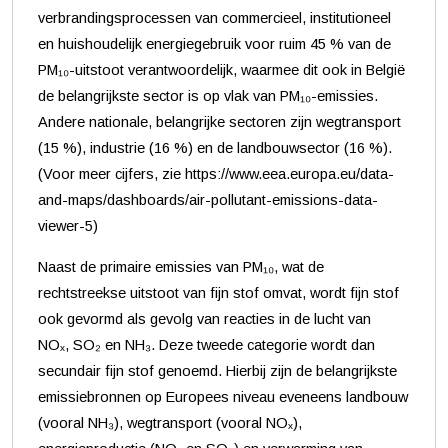
verbrandingsprocessen van commercieel, institutioneel
en huishoudelijk energiegebruik voor ruim 45 % van de
PM₁₀-uitstoot verantwoordelijk, waarmee dit ook in België
de belangrijkste sector is op vlak van PM₁₀-emissies.
Andere nationale, belangrijke sectoren zijn wegtransport
(15 %), industrie (16 %) en de landbouwsector (16 %).
(Voor meer cijfers, zie https://www.eea.europa.eu/data-
and-maps/dashboards/air-pollutant-emissions-data-
viewer-5)
Naast de primaire emissies van PM₁₀, wat de
rechtstreekse uitstoot van fijn stof omvat, wordt fijn stof
ook gevormd als gevolg van reacties in de lucht van
NOₓ, SO₂ en NH₃. Deze tweede categorie wordt dan
secundair fijn stof genoemd. Hierbij zijn de belangrijkste
emissiebronnen op Europees niveau eveneens landbouw
(vooral NH₃), wegtransport (vooral NOₓ),