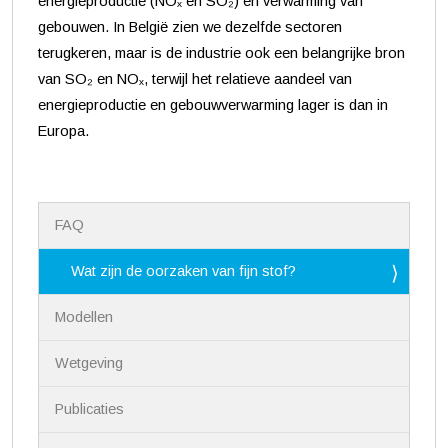
energieproductie (NOₓ en SO₂) en verwarming van
gebouwen. In België zien we dezelfde sectoren
terugkeren, maar is de industrie ook een belangrijke bron
van SO₂ en NOₓ, terwijl het relatieve aandeel van
energieproductie en gebouwverwarming lager is dan in
Europa.
N
FAQ
a
v
i
Wat zijn de oorzaken van fijn stof?
g
a
Modellen
t
i
Wetgeving
e
Publicaties