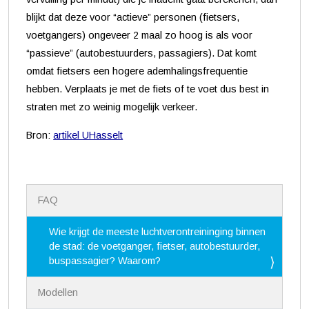
blijkt dat deze voor “actieve” personen (fietsers,
voetgangers) ongeveer 2 maal zo hoog is als voor
“passieve” (autobestuurders, passagiers). Dat komt
omdat fietsers een hogere ademhalingsfrequentie
hebben. Verplaats je met de fiets of te voet dus best in
straten met zo weinig mogelijk verkeer.
Bron:
artikel UHasselt
N
FAQ
a
v
i
Wie krijgt de meeste luchtverontreininging binnen
g
de stad: de voetganger, fietser, autobestuurder,
a
buspassagier? Waarom?
t
i
Modellen
e