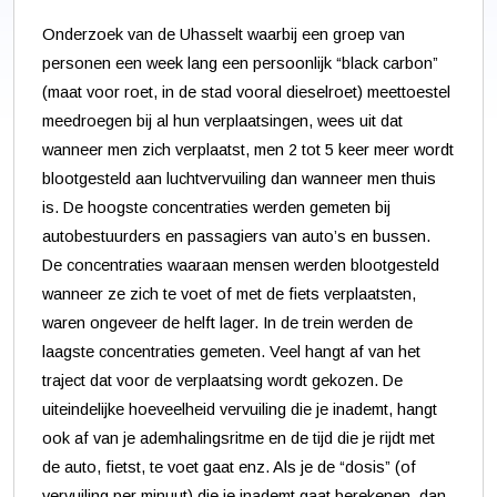
Onderzoek van de Uhasselt waarbij een groep van
personen een week lang een persoonlijk “black carbon”
(maat voor roet, in de stad vooral dieselroet) meettoestel
meedroegen bij al hun verplaatsingen, wees uit dat
wanneer men zich verplaatst, men 2 tot 5 keer meer wordt
blootgesteld aan luchtvervuiling dan wanneer men thuis
is. De hoogste concentraties werden gemeten bij
autobestuurders en passagiers van auto’s en bussen.
De concentraties waaraan mensen werden blootgesteld
wanneer ze zich te voet of met de fiets verplaatsten,
waren ongeveer de helft lager. In de trein werden de
laagste concentraties gemeten. Veel hangt af van het
traject dat voor de verplaatsing wordt gekozen. De
uiteindelijke hoeveelheid vervuiling die je inademt, hangt
ook af van je ademhalingsritme en de tijd die je rijdt met
de auto, fietst, te voet gaat enz. Als je de “dosis” (of
vervuiling per minuut) die je inademt gaat berekenen, dan