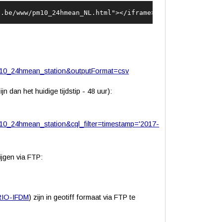
e.be/www/pm10_24hmean_NL.html">
</
iframe
>
10_24hmean_station&outputFormat=csv
n dan het huidige tijdstip - 48 uur):
0_24hmean_station&cql_filter=timestamp='2017-
jgen via FTP:
RIO-IFDM
) zijn in geotiff formaat via FTP te