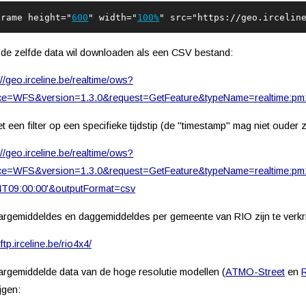
frame
height
="
600
" 
width
="
100%
"
 src
="https://geo.ircelin
 de zelfde data wil downloaden als een CSV bestand:
://geo.irceline.be/realtime/ows?
ice=WFS&version=1.3.0&request=GetFeature&typeName=realtime:pm
t een filter op een specifieke tijdstip (de "timestamp" mag niet ouder zij
://geo.irceline.be/realtime/ows?
ice=WFS&version=1.3.0&request=GetFeature&typeName=realtime:pm1
4T09:00:00'&outputFormat=csv
argemiddeldes en daggemiddeldes per gemeente van RIO zijn te verkri
/ftp.irceline.be/rio4x4/
argemiddelde data van de hoge resolutie modellen (
ATMO-Street
en
ijgen: