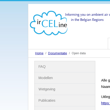
Home
Documentatie
Open data
N
FAQ
a
v
i
Modellen
Alle 
g
a
Naams
Wetgeving
t
i
Uitle
Publicaties
e
https