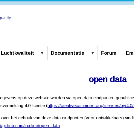
Luchtkwaliteit
Documentatie
Forum
Emi
open data
gegevens op deze website worden via open data eindpunten gepubli
vermelding 4.0 licentie (
https://creativecommons.org/licenses/by/4.0/
g over het gebruik van deze data eindpunten (voor ontwikkelaars) vindt 
://github.com/irceline/open_data