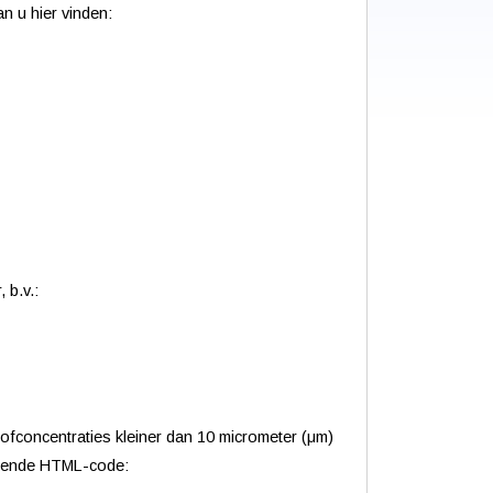
n u hier vinden:
 b.v.:
tofconcentraties kleiner dan 10 micrometer (μm)
olgende HTML-code: