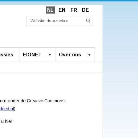
NL
EN
FR
DE
Zoek
Geavanceerd
Zoeken
zoeken...
ssies
EIONET
Over ons
ceerd onder de Creative Commons
deed.nl
).
u hier: