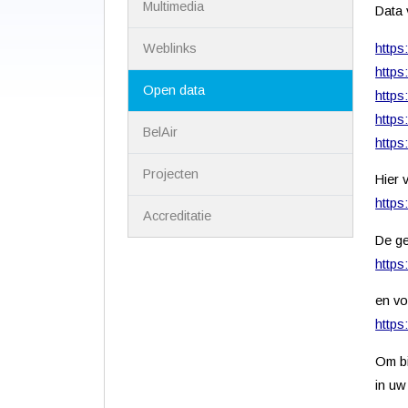
Multimedia
Data 
https
Weblinks
https
Open data
https
https
BelAir
https
Projecten
Hier 
https
Accreditatie
De ge
https
en vo
https
Om bi
in uw