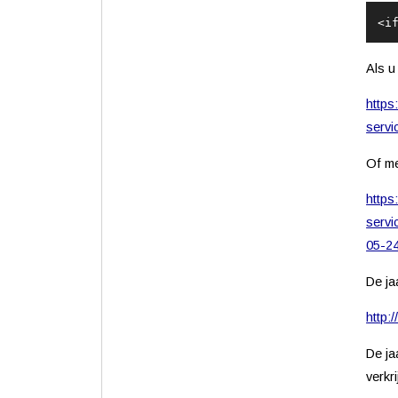
<
i
Als u
https
serv
Of me
https
serv
05-2
De ja
http:/
De ja
verkr