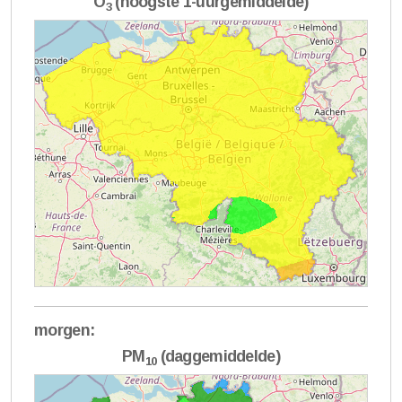
O
(hoogste 1-uurgemiddelde)
3
morgen:
PM
(daggemiddelde)
10