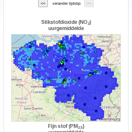
verander tijdstip
Stikstofdioxide (NO
)
2
uurgemiddelde
Fijn stof (PM
)
2.5