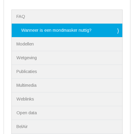
N
FAQ
a
v
i
Wanneer is een mondmasker nuttig?
g
a
Modellen
t
i
Wetgeving
e
Publicaties
Multimedia
Weblinks
Open data
BelAir