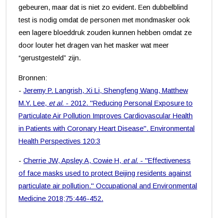
gebeuren, maar dat is niet zo evident. Een dubbelblind
test is nodig omdat de personen met mondmasker ook
een lagere bloeddruk zouden kunnen hebben omdat ze
door louter het dragen van het masker wat meer
“gerustgesteld” zijn.
Bronnen:
-
Jeremy P. Langrish, Xi Li, Shengfeng Wang, Matthew
M.Y. Lee,
et al.
- 2012. "Reducing Personal Exposure to
Particulate Air Pollution Improves Cardiovascular Health
in Patients with Coronary Heart Disease". Environmental
Health Perspectives 120:3
-
Cherrie JW, Apsley A, Cowie H,
et al.
- "Effectiveness
of face masks used to protect Beijing residents against
particulate air pollution." Occupational and Environmental
Medicine 2018;75:446-452.