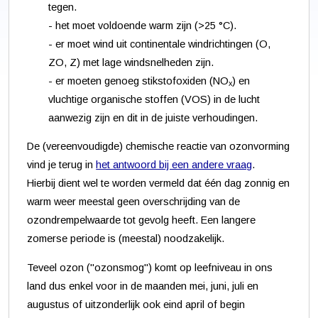
tegen.
- het moet voldoende warm zijn (>25 °C).
- er moet wind uit continentale windrichtingen (O,
ZO, Z) met lage windsnelheden zijn.
- er moeten genoeg stikstofoxiden (NO
) en
x
vluchtige organische stoffen (VOS) in de lucht
aanwezig zijn en dit in de juiste verhoudingen.
De (vereenvoudigde) chemische reactie van ozonvorming
vind je terug in
het antwoord bij een andere vraag
.
Hierbij dient wel te worden vermeld dat één dag zonnig en
warm weer meestal geen overschrijding van de
ozondrempelwaarde tot gevolg heeft. Een langere
zomerse periode is (meestal) noodzakelijk.
Teveel ozon ("ozonsmog") komt op leefniveau in ons
land dus enkel voor in de maanden mei, juni, juli en
augustus of uitzonderlijk ook eind april of begin