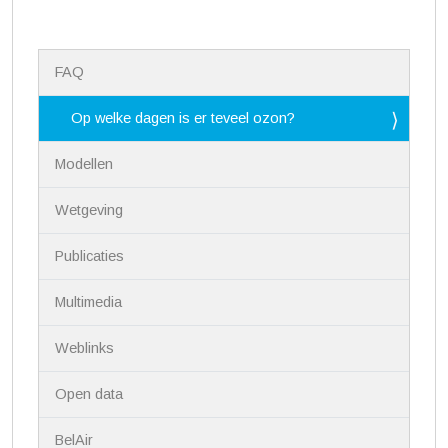
N
FAQ
a
v
i
Op welke dagen is er teveel ozon?
g
a
Modellen
t
i
Wetgeving
e
Publicaties
Multimedia
Weblinks
Open data
BelAir