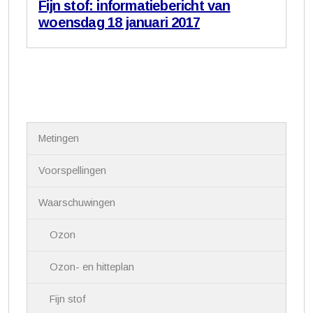
Fijn stof: informatiebericht van
woensdag 18 januari 2017
N
Metingen
a
v
i
Voorspellingen
g
a
Waarschuwingen
t
i
Ozon
e
Ozon- en hitteplan
Fijn stof