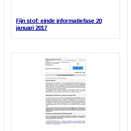
Fijn stof: einde informatiefase 20
januari 2017