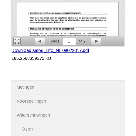
Page
1
of
2
Download smog_info_NL 09022017.pdf
—
185.2568359375 KB
N
Metingen
a
v
i
Voorspellingen
g
a
Waarschuwingen
t
i
Ozon
e