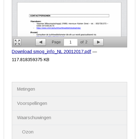
Page
1
of
2
Download smog_info_NL 20012017.pdf
—
117.818359375 KB
N
Metingen
a
v
i
Voorspellingen
g
a
Waarschuwingen
t
i
Ozon
e