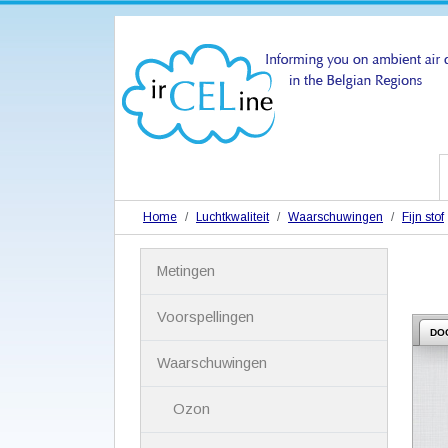
Home
Luchtkwaliteit
Waarschuwingen
Fijn stof
N
Metingen
a
v
i
Voorspellingen
g
DO
a
Waarschuwingen
t
i
Ozon
e