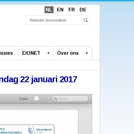
NL
EN
FR
DE
Zoek
Geavanceerd
Zoeken
zoeken...
ssies
EIONET
Over ons
ondag 22 januari 2017
Zoom