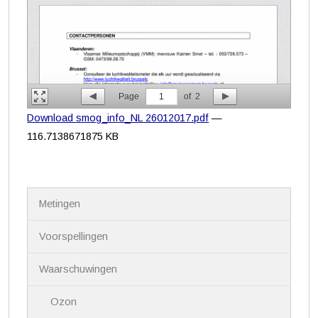
Page
1
of
2
Download smog_info_NL 26012017.pdf
—
116.7138671875 KB
N
Metingen
a
v
i
Voorspellingen
g
a
Waarschuwingen
t
i
Ozon
e