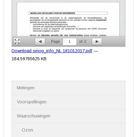
Page
1
of
2
Download smog_info_NL 181012017.pdf
—
184.59765625 KB
N
Metingen
a
v
i
Voorspellingen
g
a
Waarschuwingen
t
i
Ozon
e