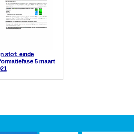
jn stof: einde
formatiefase 5 maart
021