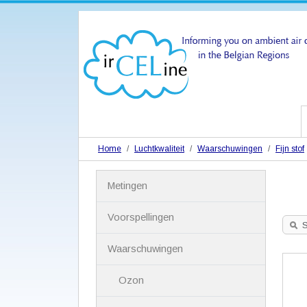
Home
Luchtkwaliteit
Waarschuwingen
Fijn stof
N
Metingen
a
v
i
Voorspellingen
g
S
a
Waarschuwingen
t
i
Ozon
e