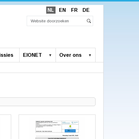
NL
EN
FR
DE
Zoek
Geavanceerd
Zoeken
zoeken...
ssies
EIONET
Over ons