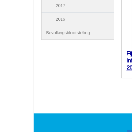
2017
2016
Bevolkingsblootstelling
Fi
in
2