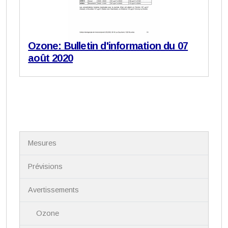
Ozone: Bulletin d'information du 07
août 2020
N
Mesures
a
v
i
Prévisions
g
a
Avertissements
t
i
Ozone
o
n