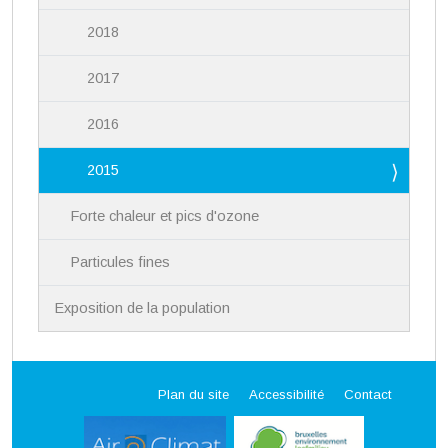
2018
2017
2016
2015
Forte chaleur et pics d'ozone
Particules fines
Exposition de la population
Plan du site
Accessibilité
Contact