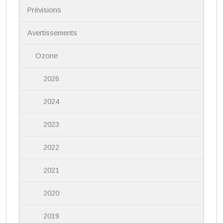
i
Prévisions
g
a
Avertissements
t
i
Ozone
o
n
2026
2024
2023
2022
2021
2020
2019