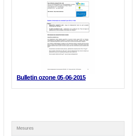
Bulletin ozone 05-06-2015
N
Mesures
a
v