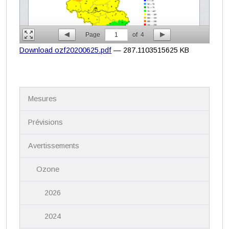
Page
1
of
4
Download ozf20200625.pdf
— 287.1103515625 KB
N
Mesures
a
v
i
Prévisions
g
a
Avertissements
t
i
Ozone
o
n
2026
2024