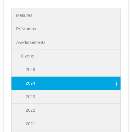
N
Mesures
a
v
i
Prévisions
g
a
Avertissements
t
i
Ozone
o
n
2026
2024
2023
2022
2021