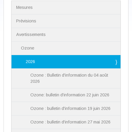
N
Mesures
a
v
i
Prévisions
g
a
Avertissements
t
i
Ozone
o
n
2026
Ozone : Bulletin d'information du 04 août
2026
Ozone: bulletin d'information 22 juin 2026
Ozone : bulletin d'information 19 juin 2026
Ozone : bulletin d'information 27 mai 2026