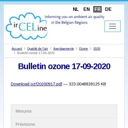
NL
EN
FR
DE
Accueil
Qualité de l'air
Avertissements
Ozone
2020
Bulletin ozone 17-09-2020
Bulletin ozone 17-09-2020
Download ozf20200917.pdf
— 323.0048828125 KB
N
Mesures
a
v
i
Prévisions