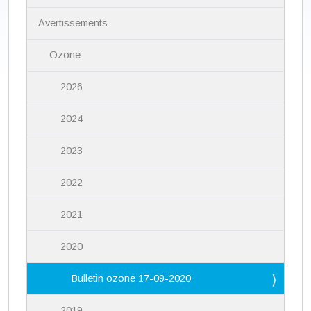
g
a
Avertissements
t
i
Ozone
o
n
2026
2024
2023
2022
2021
2020
Bulletin ozone 17-09-2020
2019