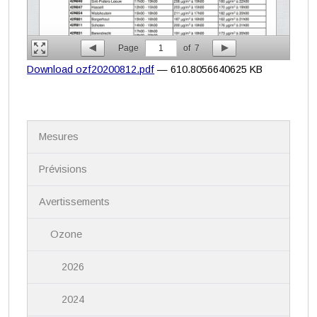
Page
1
of
7
Download ozf20200812.pdf
— 610.8056640625 KB
N
Mesures
a
v
i
Prévisions
g
a
Avertissements
t
i
Ozone
o
n
2026
2024