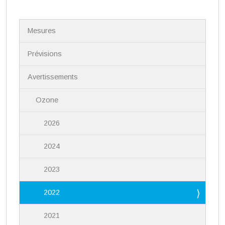
N
Mesures
a
v
i
Prévisions
g
a
Avertissements
t
i
Ozone
o
n
2026
2024
2023
2022
2021