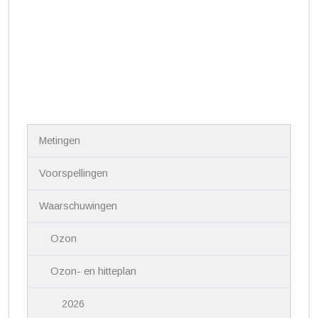
N
Metingen
a
v
i
Voorspellingen
g
a
Waarschuwingen
t
i
Ozon
e
Ozon- en hitteplan
2026