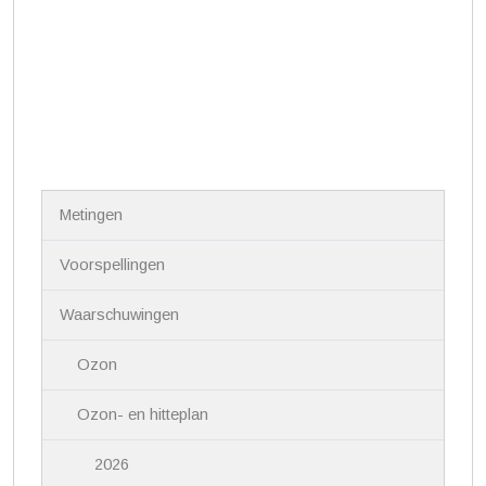
N
Metingen
a
v
i
Voorspellingen
g
a
Waarschuwingen
t
i
Ozon
e
Ozon- en hitteplan
2026