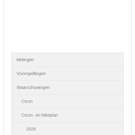
N
Metingen
a
v
i
Voorspellingen
g
a
Waarschuwingen
t
i
Ozon
e
Ozon- en hitteplan
2026