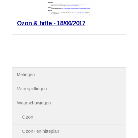
Ozon & hitte - 18/06/2017
N
Metingen
a
v
i
Voorspellingen
g
a
Waarschuwingen
t
i
Ozon
e
Ozon- en hitteplan