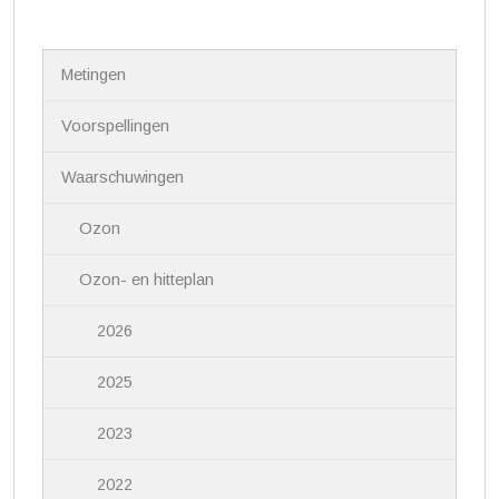
N
Metingen
a
v
i
Voorspellingen
g
a
Waarschuwingen
t
i
Ozon
e
Ozon- en hitteplan
2026
2025
2023
2022