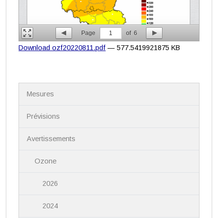
Page
1
of
6
Download ozf20220811.pdf
— 577.5419921875 KB
N
Mesures
a
v
i
Prévisions
g
a
Avertissements
t
i
Ozone
o
n
2026
2024