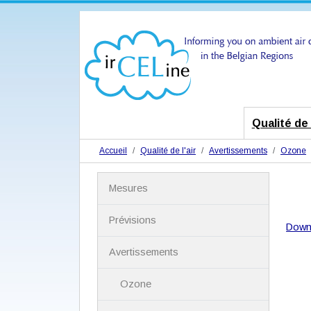
Qualité de l
Accueil
Qualité de l'air
Avertissements
Ozone
N
Mesures
a
v
i
Prévisions
Down
g
a
Avertissements
t
i
Ozone
o
n