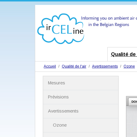
Qualité de l
Accueil
Qualité de l'air
Avertissements
Ozone
N
Mesures
a
v
i
Prévisions
g
DO
a
Avertissements
t
i
Ozone
o
n