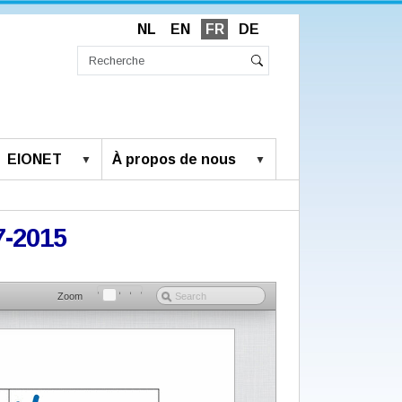
NL
EN
FR
DE
Chercher
par
Recherche
Rechercher
avancée…
EIONET
À propos de nous
7-2015
Zoom