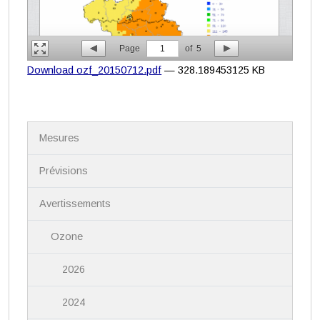
Page
1
of
5
Download ozf_20150712.pdf
— 328.189453125 KB
N
Mesures
a
v
i
Prévisions
g
a
Avertissements
t
i
Ozone
o
n
2026
2024