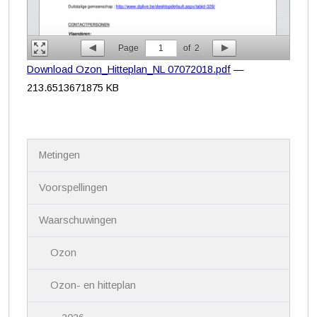
Page
1
of
2
Download Ozon_Hitteplan_NL 07072018.pdf
—
213.6513671875 KB
N
Metingen
a
v
i
Voorspellingen
g
a
Waarschuwingen
t
i
Ozon
e
Ozon- en hitteplan