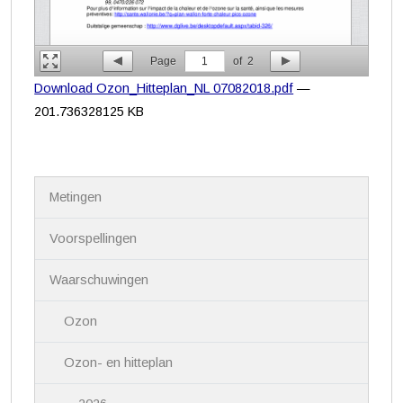
Page
1
of
2
Download Ozon_Hitteplan_NL 07082018.pdf
—
201.736328125 KB
N
Metingen
a
v
i
Voorspellingen
g
a
Waarschuwingen
t
i
Ozon
e
Ozon- en hitteplan