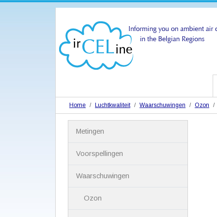
Home
Luchtkwaliteit
Waarschuwingen
Ozon
N
Metingen
a
v
i
Voorspellingen
g
a
Waarschuwingen
t
i
Ozon
e