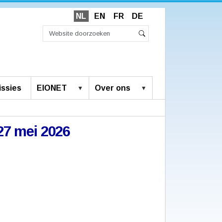
NL
EN
FR
DE
Zoek
Geavanceerd
Zoeken
zoeken...
ssies
EIONET
Over ons
27 mei 2026