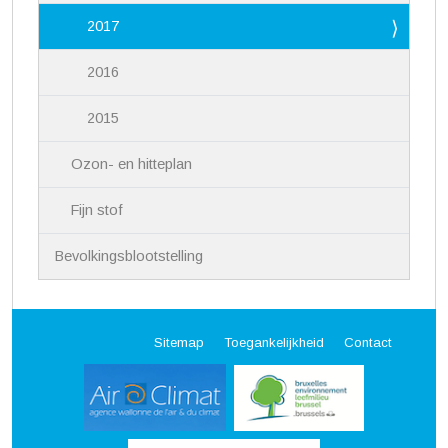
2017
2016
2015
Ozon- en hitteplan
Fijn stof
Bevolkingsblootstelling
Sitemap
Toegankelijkheid
Contact