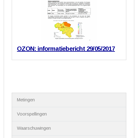
OZON: informatiebericht 29/05/2017
N
Metingen
a
v
i
Voorspellingen
g
a
Waarschuwingen
t
i