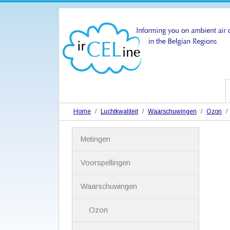
Home
Luchtkwaliteit
Waarschuwingen
Ozon
N
Metingen
a
v
i
Voorspellingen
g
a
Waarschuwingen
t
i
Ozon
e