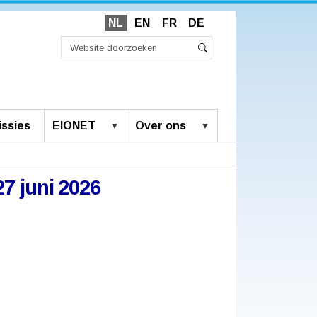
NL
EN
FR
DE
Zoek
Geavanceerd
Zoeken
zoeken...
ssies
EIONET
Over ons
27 juni 2026