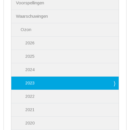
i
Voorspellingen
g
a
Waarschuwingen
t
i
Ozon
e
2026
2025
2024
2023
2022
2021
2020