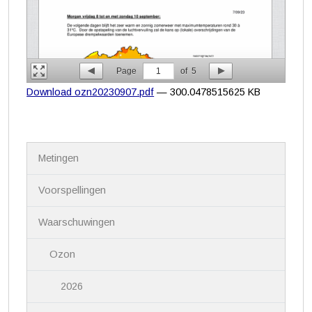
Page
1
of
5
Download ozn20230907.pdf
— 300.0478515625 KB
N
Metingen
a
v
i
Voorspellingen
g
a
Waarschuwingen
t
i
Ozon
e
2026