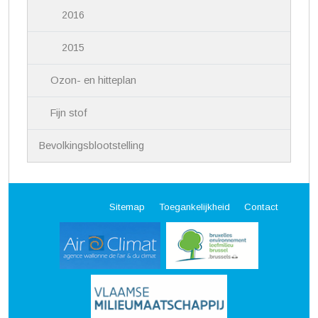
2016
2015
Ozon- en hitteplan
Fijn stof
Bevolkingsblootstelling
Sitemap
Toegankelijkheid
Contact