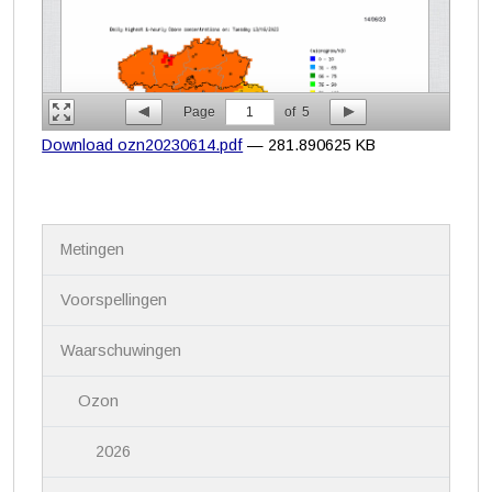
Page
1
of
5
Download ozn20230614.pdf
— 281.890625 KB
N
Metingen
a
v
i
Voorspellingen
g
a
Waarschuwingen
t
i
Ozon
e
2026