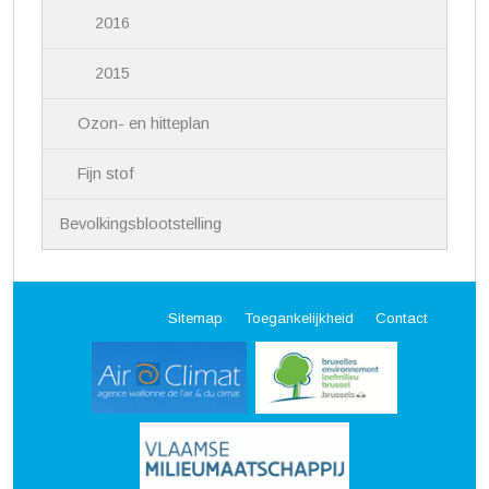
2016
2015
Ozon- en hitteplan
Fijn stof
Bevolkingsblootstelling
Sitemap
Toegankelijkheid
Contact