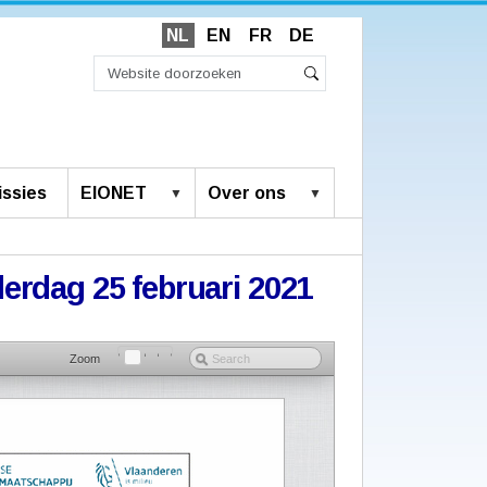
NL
EN
FR
DE
Zoek
Geavanceerd
Zoeken
zoeken...
ssies
EIONET
Over ons
derdag 25 februari 2021
Zoom