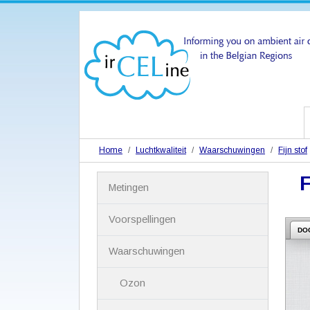
Home
Luchtkwaliteit
Waarschuwingen
Fijn stof
F
N
Metingen
a
v
i
Voorspellingen
g
DO
a
Waarschuwingen
t
i
Ozon
e