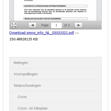
Page
1
of
2
Download smog_info_NL_03032021.pdf
—
150.48828125 KB
N
Metingen
a
v
i
Voorspellingen
g
a
Waarschuwingen
t
i
Ozon
e
Ozon- en hitteplan