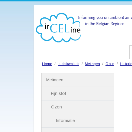
Home
Luchtkwaliteit
Metingen
Ozon
Histori
N
Metingen
a
v
i
Fijn stof
g
a
Ozon
t
i
Informatie
e