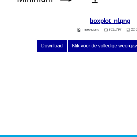
boxplot_nl.png
image/png
981x797
22.
Download
Klik voor de volledige weerga