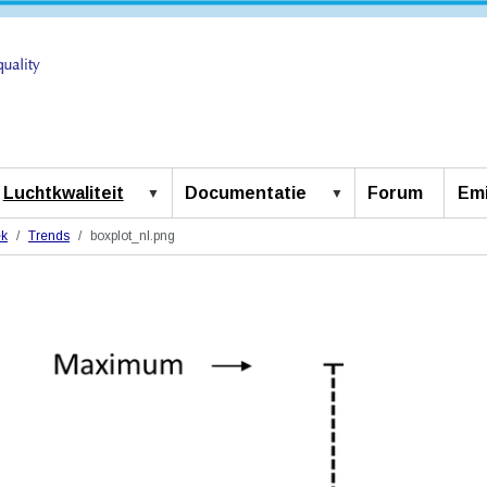
Luchtkwaliteit
Documentatie
Forum
Emi
ek
Trends
boxplot_nl.png