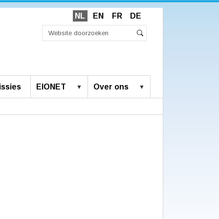
NL
EN
FR
DE
Zoek
Geavanceerd
Zoeken
zoeken...
ssies
EIONET
Over ons