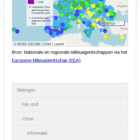
Bron: Nationale en regionale milieuagentschappen via het
Europese Milieuagentschap (EEA)
N
Metingen
a
v
i
Fijn stof
g
a
Ozon
t
i
Informatie
e