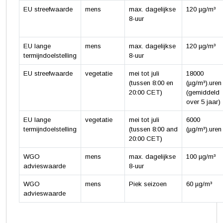
EU streefwaarde
mens
max. dagelijkse
120 µg/m³
8-uur
EU lange
mens
max. dagelijkse
120 µg/m³
termijndoelstelling
8-uur
EU streefwaarde
vegetatie
mei tot juli
18000
(tussen 8:00 en
(µg/m³).uren
20:00 CET)
(gemiddeld
over 5 jaar)
EU lange
vegetatie
mei tot juli
6000
termijndoelstelling
(tussen 8:00 and
(µg/m³).uren
20:00 CET)
WGO
mens
max. dagelijkse
100 µg/m³
advieswaarde
8-uur
WGO
mens
Piek seizoen
60 µg/m³
advieswaarde