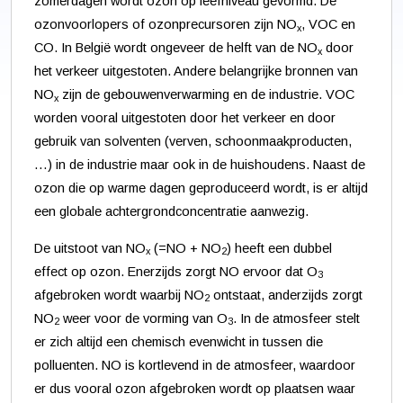
zomerdagen wordt ozon op leefniveau gevormd. De
ozonvoorlopers of ozonprecursoren zijn NO
, VOC en
x
CO. In België wordt ongeveer de helft van de NO
door
x
het verkeer uitgestoten. Andere belangrijke bronnen van
NO
zijn de gebouwenverwarming en de industrie. VOC
x
worden vooral uitgestoten door het verkeer en door
gebruik van solventen (verven, schoonmaakproducten,
…) in de industrie maar ook in de huishoudens. Naast de
ozon die op warme dagen geproduceerd wordt, is er altijd
een globale achtergrondconcentratie aanwezig.
De uitstoot van NO
(=NO + NO
) heeft een dubbel
x
2
effect op ozon. Enerzijds zorgt NO ervoor dat O
3
afgebroken wordt waarbij NO
ontstaat, anderzijds zorgt
2
NO
weer voor de vorming van O
. In de atmosfeer stelt
2
3
er zich altijd een chemisch evenwicht in tussen die
polluenten. NO is kortlevend in de atmosfeer, waardoor
er dus vooral ozon afgebroken wordt op plaatsen waar