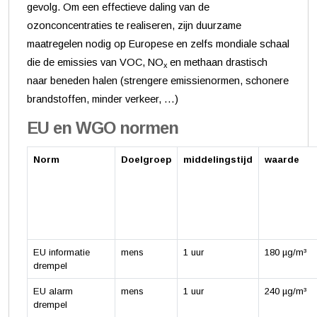
gevolg. Om een effectieve daling van de
ozonconcentraties te realiseren, zijn duurzame
maatregelen nodig op Europese en zelfs mondiale schaal
die de emissies van VOC, NO
en methaan drastisch
x
naar beneden halen (strengere emissienormen, schonere
brandstoffen, minder verkeer, …)
EU en WGO normen
Norm
Doelgroep
middelingstijd
waarde
EU informatie
mens
1 uur
180 µg/m³
drempel
EU alarm
mens
1 uur
240 µg/m³
drempel