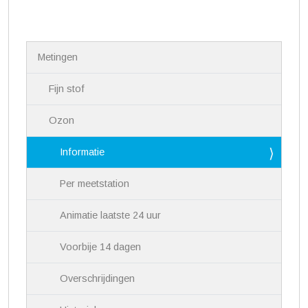
N
Metingen
a
v
i
Fijn stof
g
a
Ozon
t
i
Informatie
e
Per meetstation
Animatie laatste 24 uur
Voorbije 14 dagen
Overschrijdingen