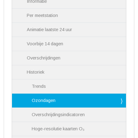
Informatie
e
Per meetstation
Animatie laatste 24 uur
Voorbije 14 dagen
Overschrijdingen
Historiek
Trends
Ozondagen
Overschrijdingsindicatoren
Hoge-resolutie kaarten O₃