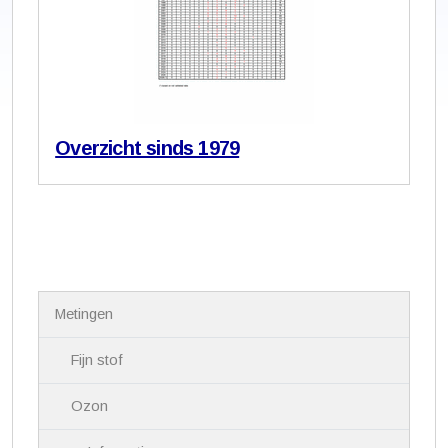
Overzicht sinds 1979
N
Metingen
a
v
i
Fijn stof
g
a
Ozon
t
i