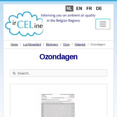
NL
EN
FR
DE
Home
Luchtkwaliteit
Metingen
Ozon
Historiek
Ozondagen
Ozondagen
Search
Site