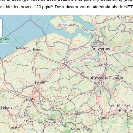
middelden boven 120 μg/m³. Die indicator wordt uitgedrukt als de NET