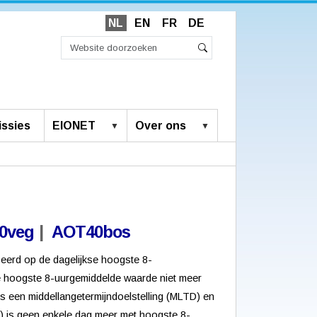
NL
EN
FR
DE
Zoek
Geavanceerd
Zoeken
zoeken...
ssies
EIONET
Over ons
0veg
|
AOT40bos
eerd op de dagelijkse hoogste 8-
se hoogste 8-uurgemiddelde waarde niet meer
is een middellangetermijndoelstelling (MLTD) en
D) is geen enkele dag meer met hoogste 8-