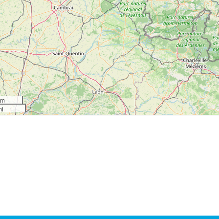
km
mi