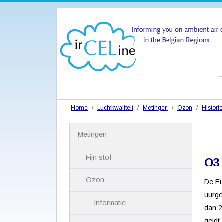
Home
Luchtkwaliteit
Metingen
Ozon
Histori
N
Metingen
a
v
i
Fijn stof
O3
g
a
Ozon
De Eu
t
i
uurge
Informatie
e
dan 2
geldt