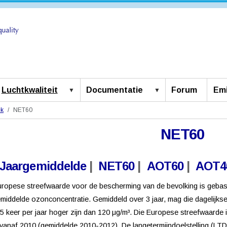
Luchtkwaliteit
Documentatie
Forum
Emi
ek
NET60
NET60
 Jaargemiddelde
|
NET60
|
AOT60
|
AOT4
ropese streefwaarde voor de bescherming van de bevolking is gebas
middelde ozonconcentratie. Gemiddeld over 3 jaar, mag die dagelijk
5 keer per jaar hoger zijn dan 120 μg/m³. Die Europese streefwaarde 
 vanaf 2010 (gemiddelde 2010-2012). De langetermijndoelstelling (LT