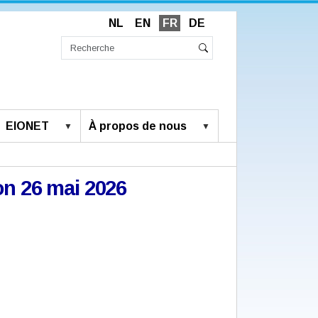
NL
EN
FR
DE
Chercher
par
Recherche
Rechercher
avancée…
EIONET
À propos de nous
ion 26 mai 2026