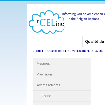
Qualité de l
Accueil
Qualité de l'air
Avertissements
Ozone
N
Mesures
a
v
i
Prévisions
g
a
Avertissements
t
i
Ozone
o
n