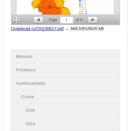
Page
1
of
6
Download ozf20230617.pdf
— 569.53515625 KB
N
Mesures
a
v
i
Prévisions
g
a
Avertissements
t
i
Ozone
o
n
2026
2024