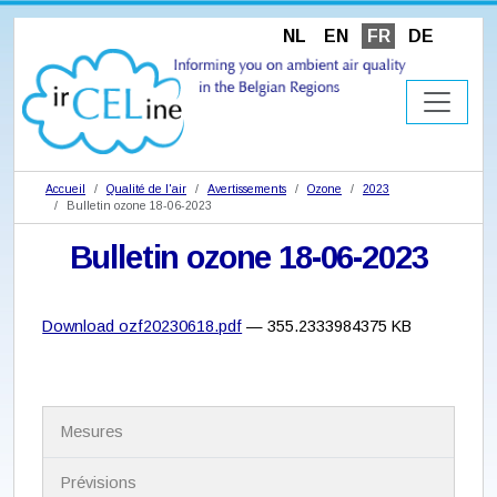
NL
EN
FR
DE
Accueil
Qualité de l'air
Avertissements
Ozone
2023
Bulletin ozone 18-06-2023
Bulletin ozone 18-06-2023
Download ozf20230618.pdf
— 355.2333984375 KB
N
Mesures
a
v
i
Prévisions