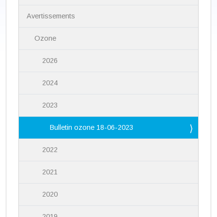
g
a
Avertissements
t
i
Ozone
o
n
2026
2024
2023
Bulletin ozone 18-06-2023
2022
2021
2020
2019