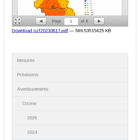
Page
1
of
6
Download ozf20230617.pdf
— 569.53515625 KB
N
Mesures
a
v
i
Prévisions
g
a
Avertissements
t
i
Ozone
o
n
2026
2024