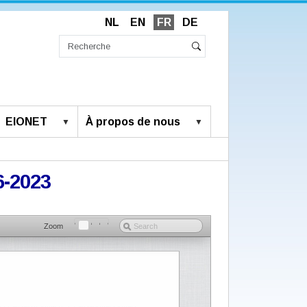
NL
EN
FR
DE
Chercher
par
Recherche
Rechercher
avancée…
EIONET
À propos de nous
6-2023
Zoom