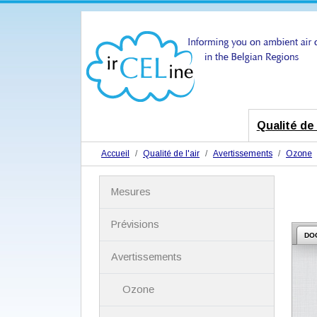
Qualité de l
Accueil
Qualité de l'air
Avertissements
Ozone
N
Mesures
a
v
i
Prévisions
g
DO
a
Avertissements
t
i
Ozone
o
n